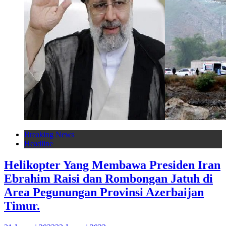
Breaking News
Headline
Helikopter Yang Membawa Presiden Iran
Ebrahim Raisi dan Rombongan Jatuh di
Area Pegunungan Provinsi Azerbaijan
Timur.