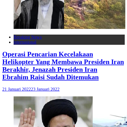
Breaking News
internasional
Operasi Pencarian Kecelakaan
Helikopter Yang Membawa Presiden Iran
Berakhir, Jenazah Presiden Iran
Ebrahim Raisi Sudah Ditemukan
21 Januari 2022
23 Januari 2022