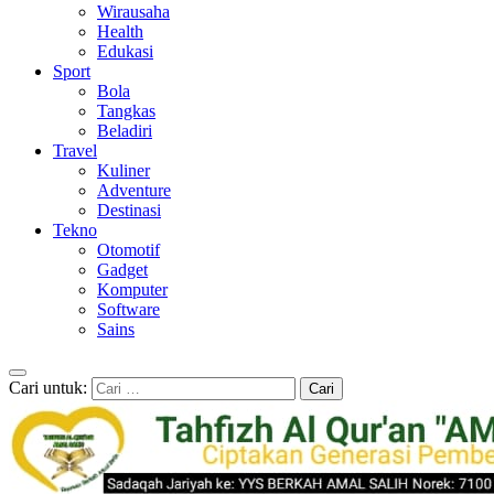
Wirausaha
Health
Edukasi
Sport
Bola
Tangkas
Beladiri
Travel
Kuliner
Adventure
Destinasi
Tekno
Otomotif
Gadget
Komputer
Software
Sains
Cari untuk: