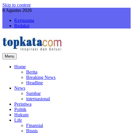
Skip to content
8 Agustus 2026
Kerjasama
Redaksi
Menu
topkatacom
Berita Terkini dan Terbaru Hari Ini
Home
Berita
Breaking News
Headline
News
Sumbar
internasional
Peristiwa
Politik
Hukum
Life
Finansial
Bisnis