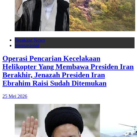
Breaking News
internasional
Operasi Pencarian Kecelakaan
Helikopter Yang Membawa Presiden Iran
Berakhir, Jenazah Presiden Iran
Ebrahim Raisi Sudah Ditemukan
25 Mei 2026