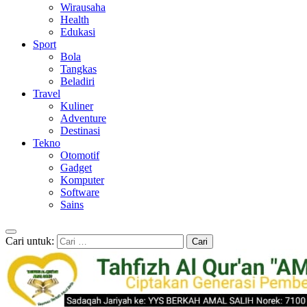
Wirausaha
Health
Edukasi
Sport
Bola
Tangkas
Beladiri
Travel
Kuliner
Adventure
Destinasi
Tekno
Otomotif
Gadget
Komputer
Software
Sains
Cari untuk: