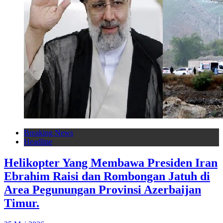
Breaking News
Headline
Helikopter Yang Membawa Presiden Iran
Ebrahim Raisi dan Rombongan Jatuh di
Area Pegunungan Provinsi Azerbaijan
Timur.