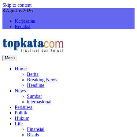
Skip to content
8 Agustus 2026
Kerjasama
Redaksi
Menu
topkatacom
Berita Terkini dan Terbaru Hari Ini
Home
Berita
Breaking News
Headline
News
Sumbar
internasional
Peristiwa
Politik
Hukum
Life
Finansial
Bisnis