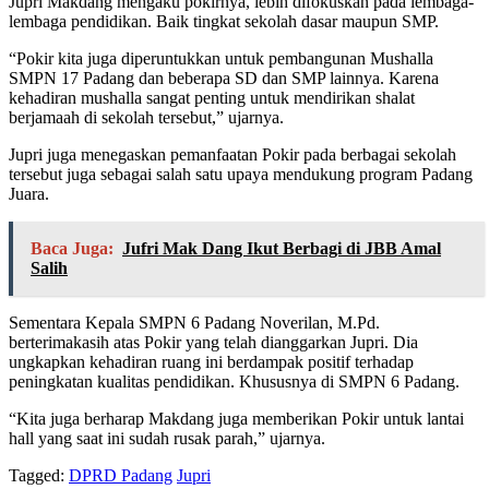
Jupri Makdang mengaku pokirnya, lebih difokuskan pada lembaga-
lembaga pendidikan. Baik tingkat sekolah dasar maupun SMP.
“Pokir kita juga diperuntukkan untuk pembangunan Mushalla
SMPN 17 Padang dan beberapa SD dan SMP lainnya. Karena
kehadiran mushalla sangat penting untuk mendirikan shalat
berjamaah di sekolah tersebut,” ujarnya.
Jupri juga menegaskan pemanfaatan Pokir pada berbagai sekolah
tersebut juga sebagai salah satu upaya mendukung program Padang
Juara.
Baca Juga:
Jufri Mak Dang Ikut Berbagi di JBB Amal
Salih
Sementara Kepala SMPN 6 Padang Noverilan, M.Pd.
berterimakasih atas Pokir yang telah dianggarkan Jupri. Dia
ungkapkan kehadiran ruang ini berdampak positif terhadap
peningkatan kualitas pendidikan. Khususnya di SMPN 6 Padang.
“Kita juga berharap Makdang juga memberikan Pokir untuk lantai
hall yang saat ini sudah rusak parah,” ujarnya.
Tagged:
DPRD Padang
Jupri