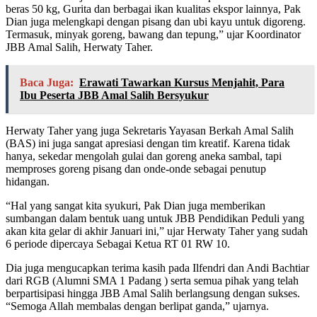
beras 50 kg, Gurita dan berbagai ikan kualitas ekspor lainnya, Pak
Dian juga melengkapi dengan pisang dan ubi kayu untuk digoreng.
Termasuk, minyak goreng, bawang dan tepung,” ujar Koordinator
JBB Amal Salih, Herwaty Taher.
Baca Juga:
Erawati Tawarkan Kursus Menjahit, Para
Ibu Peserta JBB Amal Salih Bersyukur
Herwaty Taher yang juga Sekretaris Yayasan Berkah Amal Salih
(BAS) ini juga sangat apresiasi dengan tim kreatif. Karena tidak
hanya, sekedar mengolah gulai dan goreng aneka sambal, tapi
memproses goreng pisang dan onde-onde sebagai penutup
hidangan.
“Hal yang sangat kita syukuri, Pak Dian juga memberikan
sumbangan dalam bentuk uang untuk JBB Pendidikan Peduli yang
akan kita gelar di akhir Januari ini,” ujar Herwaty Taher yang sudah
6 periode dipercaya Sebagai Ketua RT 01 RW 10.
Dia juga mengucapkan terima kasih pada Ilfendri dan Andi Bachtiar
dari RGB (Alumni SMA 1 Padang ) serta semua pihak yang telah
berpartisipasi hingga JBB Amal Salih berlangsung dengan sukses.
“Semoga Allah membalas dengan berlipat ganda,” ujarnya.