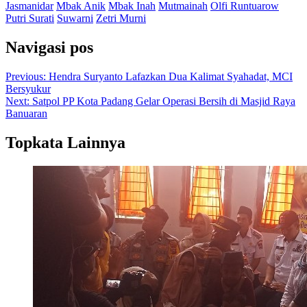
Jasmanidar
Mbak Anik
Mbak Inah
Mutmainah
Olfi Runtuarow
Putri Surati
Suwarni
Zetri Murni
Navigasi pos
Previous:
Hendra Suryanto Lafazkan Dua Kalimat Syahadat, MCI
Bersyukur
Next:
Satpol PP Kota Padang Gelar Operasi Bersih di Masjid Raya
Banuaran
Topkata Lainnya