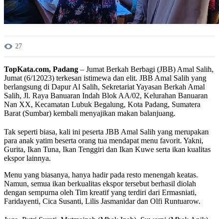
27
TopKata.com, Padang
– Jumat Berkah Berbagi (JBB) Amal Salih,
Jumat (6/12023) terkesan istimewa dan elit. JBB Amal Salih yang
berlangsung di Dapur Al Salih, Sekretariat Yayasan Berkah Amal
Salih, Jl. Raya Banuaran Indah Blok AA/02, Kelurahan Banuaran
Nan XX, Kecamatan Lubuk Begalung, Kota Padang, Sumatera
Barat (Sumbar) kembali menyajikan makan balanjuang.
Tak seperti biasa, kali ini peserta JBB Amal Salih yang merupakan
para anak yatim beserta orang tua mendapat menu favorit. Yakni,
Gurita, Ikan Tuna, Ikan Tenggiri dan Ikan Kuwe serta ikan kualitas
ekspor lainnya.
Menu yang biasanya, hanya hadir pada resto menengah keatas.
Namun, semua ikan berkualitas ekspor tersebut berhasil diolah
dengan sempurna oleh Tim kreatif yang terdiri dari Ermasniati,
Faridayenti, Cica Susanti, Lilis Jasmanidar dan Olfi Runtuarow.