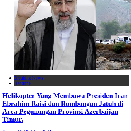
Breaking News
Headline
Helikopter Yang Membawa Presiden Iran
Ebrahim Raisi dan Rombongan Jatuh di
Area Pegunungan Provinsi Azerbaijan
Timur.