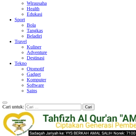
Wirausaha
Health
Edukasi
Sport
Bola
Tangkas
Beladiri
Travel
Kuliner
Adventure
Destinasi
Tekno
Otomotif
Gadget
Komputer
Software
Sains
Cari untuk: