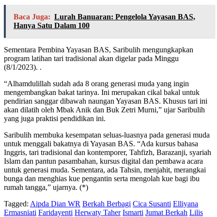
Baca Juga:
Lurah Banuaran: Pengelola Yayasan BAS,
Hanya Satu Dalam 100
Sementara Pembina Yayasan BAS, Saribulih mengungkapkan
program latihan tari tradisional akan digelar pada Minggu
(8/1/2023). .
“Alhamdulillah sudah ada 8 orang generasi muda yang ingin
mengembangkan bakat tarinya. Ini merupakan cikal bakal untuk
pendirian sanggar dibawah naungan Yayasan BAS. Khusus tari ini
akan dilatih oleh Mbak Anik dan Buk Zetri Murni,” ujar Saribulih
yang juga praktisi pendidikan ini.
Saribulih membuka kesempatan seluas-luasnya pada generasi muda
untuk menggali bakatnya di Yayasan BAS. “Ada kursus bahasa
Inggris, tari tradisional dan kontemporer, Tahfizh, Barazanji, syariah
Islam dan pantun pasambahan, kursus digital dan pembawa acara
untuk generasi muda. Sementara, ada Tahsin, menjahit, merangkai
bunga dan menghias kue pengantin serta mengolah kue bagi ibu
rumah tangga,” ujarnya. (*)
Tagged:
Aipda Dian WR
Berkah Berbagi
Cica Susanti
Elliyana
Ermasniati
Faridayenti
Herwaty Taher
Ismarti
Jumat Berkah
Lilis