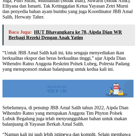
Juga, Putri Surati, Mutmainah (Mbak Inah), Suwarni (Mbak Anik),
Elliyana dan Ismarti. Tak Ketinggalan Ketua Yayasan Zetri Murni
dan penyedia bahan ayam bumbu yang juga Koordinator JBB Amal
Salih, Herwaty Taher.
Baca Juga:
HUT Bhayangkara ke 78, Aipda Dian WR
Berbagi Rezeki Dengan Anak Yatim
“Untuk JBB Amal Salih kali ini, kita sengaja menyediakan ikan
berkualitas ekspor dan beras berkualitas tinggi,” ujar Aipda Dian
Wihendro Ratno Anggota Reskrim Polsek Lubeg, Polresta Padang
yang mensponsori makan balanjuang untuk kedua kali ini.
Sebelumnya, di penutup JBB Amal Salih tahun 2022, Aipda Dian
Wihendro Ratno yang merupakan Anggota Tim Phyton Polsek
Lubuk Begalung juga telah menyungguhkan bahan untuk makan
balanjuang di Yayasan Berkah Amal Salih.
“Namun kali ini jauh lebih istimewa dan komplit. Selain membawa