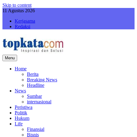
Skip to content
11 Agustus 2026
Kerjasama
Redaksi
Menu
topkatacom
Berita Terkini dan Terbaru Hari Ini
Home
Berita
Breaking News
Headline
News
Sumbar
internasional
Peristiwa
Politik
Hukum
Life
Finansial
Bisnis