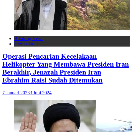
Breaking News
internasional
Operasi Pencarian Kecelakaan
Helikopter Yang Membawa Presiden Iran
Berakhir, Jenazah Presiden Iran
Ebrahim Raisi Sudah Ditemukan
7 Januari 2023
3 Juni 2024